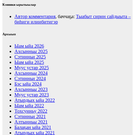
Кэнники ырытыылар
Автор комментария
, баччаҕа:
Тыабыт сирин сайдыыта –
биһиги илиибитигэр
Архыып
Ыам ыйа 2026
Ахсынньы 2025
Сэтинньи 2025
Ыам ыйа 2025
Муус устар 2025
Ахсынньы 2024
Сэтинньи 2024
Бэс ыйа 2024
Ахсынньы 2023
Муус устар 2023
Атырдьах ыйа 2022
Ыам ыйа 2022
Тохсунньу 2022
Сэтинньи 2021
Алтынньы 2021
Балаҕан ыйа 2021
Атырдьах ыйа 2021