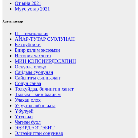
От ыйа 2021
Муус устар 2021
Хаттыгастар
IT – технология
АЙАР-ТУТАР СУОЛУНАН
Без рубрики
Биир кэлим эксээмэн
История чахчыта
МИН КЭПСИИРДЭЭХПИН
Оскуола олоҕо
Сайдыы суолунан
Сайыҥҥы сынньалаҥ
Солун санаа
Толкуйдаа, билиигин хаҥат
Тылым – мин баайым
Улахан олох
Учуутал албан аата
Үбүлүөй
Үтүө аат
Чэгиэн буол
ЭҔЭРДЭ ЭТЭБИТ
Элгээйиттэн сонуннар