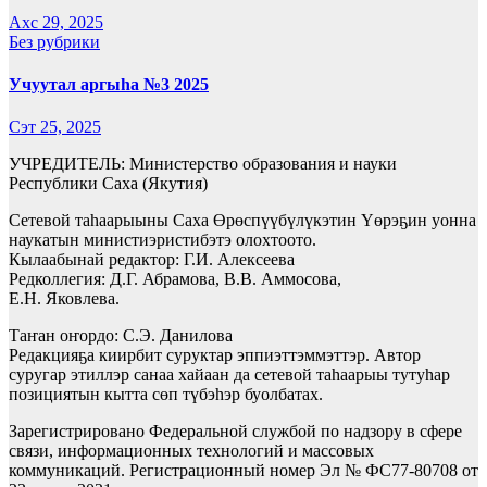
Ахс 29, 2025
Без рубрики
Учуутал аргыһа №3 2025
Сэт 25, 2025
УЧРЕДИТЕЛЬ: Министерство образования и науки
Республики Саха (Якутия)
Сетевой таһаарыыны Саха Өрөспүүбүлүкэтин Үөрэҕин уонна
наукатын министиэристибэтэ олохтоото.
Кылаабынай редактор: Г.И. Алексеева
Редколлегия: Д.Г. Абрамова, В.В. Аммосова,
Е.Н. Яковлева.
Таҥан оҥордо: С.Э. Данилова
Редакцияҕа киирбит суруктар эппиэттэммэттэр. Автор
суругар этиллэр санаа хайаан да сетевой таһаарыы тутуһар
позициятын кытта сөп түбэһэр буолбатах.
Зарегистрировано Федеральной службой по надзору в сфере
связи, информационных технологий и массовых
коммуникаций. Регистрационный номер Эл № ФС77-80708 от