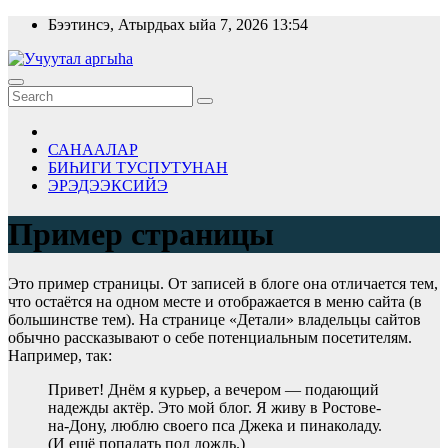
Skip
Бээтинсэ, Атырдьах ыйа 7, 2026
13:54
to
content
САНААЛАР
БИҺИГИ ТУСПУТУНАН
ЭРЭДЭЭКСИЙЭ
Пример страницы
Это пример страницы. От записей в блоге она отличается тем,
что остаётся на одном месте и отображается в меню сайта (в
большинстве тем). На странице «Детали» владельцы сайтов
обычно рассказывают о себе потенциальным посетителям.
Например, так:
Привет! Днём я курьер, а вечером — подающий
надежды актёр. Это мой блог. Я живу в Ростове-
на-Дону, люблю своего пса Джека и пинаколаду.
(И ещё попадать под дождь.)