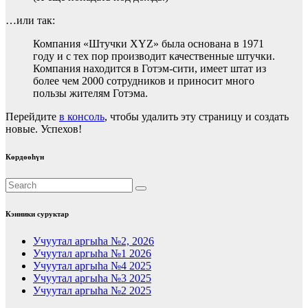
…или так:
Компания «Штучки XYZ» была основана в 1971
году и с тех пор производит качественные штучки.
Компания находится в Готэм-сити, имеет штат из
более чем 2000 сотрудников и приносит много
пользы жителям Готэма.
Перейдите
в консоль
, чтобы удалить эту страницу и создать
новые. Успехов!
Көрдөөһүн
Кэнники суруктар
Учуутал аргыһа №2, 2026
Учуутал аргыһа №1 2026
Учуутал аргыһа №4 2025
Учуутал аргыһа №3 2025
Учуутал аргыһа №2 2025