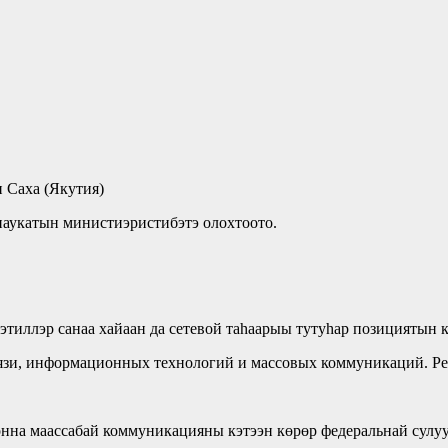
 Саха (Якутия)
аукатын министиэристибэтэ олохтоото.
этиллэр санаа хайаан да сетевой таһаарыы тутуһар позициятын к
вязи, информационных технологий и массовых коммуникаций. Ре
на маассабай коммуникацияны кэтээн көрөр федеральнай сулуу