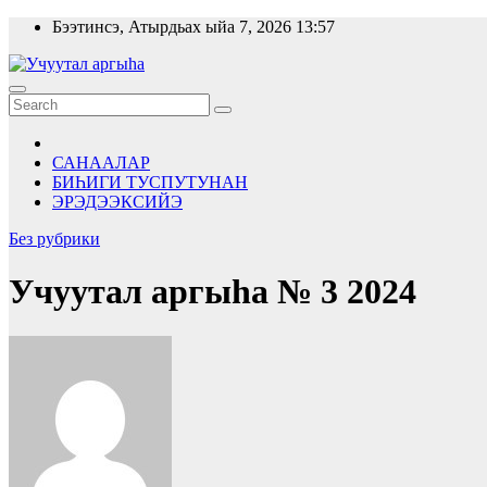
Skip
Бээтинсэ, Атырдьах ыйа 7, 2026
13:57
to
content
САНААЛАР
БИҺИГИ ТУСПУТУНАН
ЭРЭДЭЭКСИЙЭ
Без рубрики
Учуутал аргыһа № 3 2024