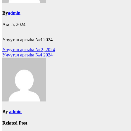
By
admin
Ахс 5, 2024
Учуутал аргыhа №3 2024
Суруйуулары
Учуутал аргыhа № 2, 2024
Учуутал аргыһа №4 2024
көрүү
By
admin
Related Post