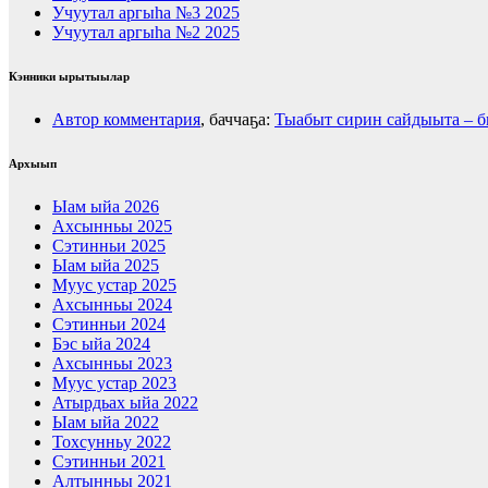
Учуутал аргыһа №3 2025
Учуутал аргыһа №2 2025
Кэнники ырытыылар
Автор комментария
, баччаҕа:
Тыабыт сирин сайдыыта – 
Архыып
Ыам ыйа 2026
Ахсынньы 2025
Сэтинньи 2025
Ыам ыйа 2025
Муус устар 2025
Ахсынньы 2024
Сэтинньи 2024
Бэс ыйа 2024
Ахсынньы 2023
Муус устар 2023
Атырдьах ыйа 2022
Ыам ыйа 2022
Тохсунньу 2022
Сэтинньи 2021
Алтынньы 2021