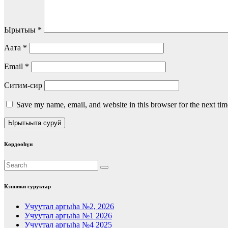
Ырытыы
*
Аата
*
Email
*
Ситим-сир
Save my name, email, and website in this browser for the next ti
Көрдөөһүн
Кэнники суруктар
Учуутал аргыһа №2, 2026
Учуутал аргыһа №1 2026
Учуутал аргыһа №4 2025