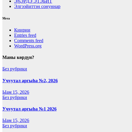
ЭҔЭРДЭ ЭТЭБИТ
Элгээйиттэн сонуннар
Мета
Киирии
Entries feed
Comments feed
WordPress.org
Маны көрдүн?
Без рубрики
Учуутал аргыһа №2, 2026
Ыам 15, 2026
Без рубрики
Учуутал аргыһа №1 2026
Ыам 15, 2026
Без рубрики