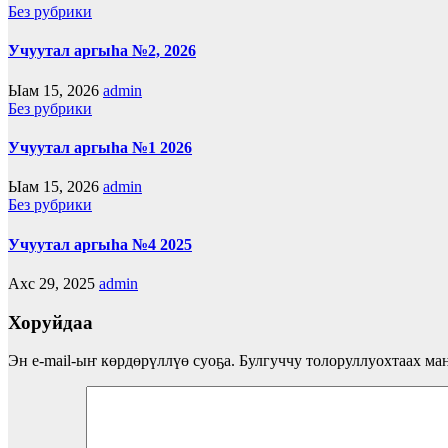
Без рубрики
Учуутал аргыһа №2, 2026
Ыам 15, 2026
admin
Без рубрики
Учуутал аргыһа №1 2026
Ыам 15, 2026
admin
Без рубрики
Учуутал аргыһа №4 2025
Ахс 29, 2025
admin
Хоруйдаа
Эн e-mail-ыҥ көрдөрүллүө суоҕа.
Булгуччу толоруллуохтаах ма