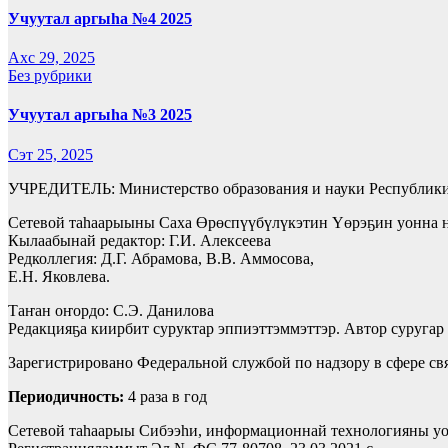
Учуутал аргыһа №4 2025
Ахс 29, 2025
Без рубрики
Учуутал аргыһа №3 2025
Сэт 25, 2025
УЧРЕДИТЕЛЬ: Министерство образования и науки Республики
Сетевой таһаарыыны Саха Өрөспүүбүлүкэтин Үөрэҕин уонна н
Кылаабынай редактор: Г.И. Алексеева
Редколлегия: Д.Г. Абрамова, В.В. Аммосова,
Е.Н. Яковлева.
Таҥан оҥордо: С.Э. Данилова
Редакцияҕа киирбит суруктар эппиэттэммэттэр. Автор суругар 
Зарегистрировано Федеральной службой по надзору в сфере с
Периодичность:
4 раза в год
Сетевой таһаарыы Сибээһи, информационнай технологияны уон