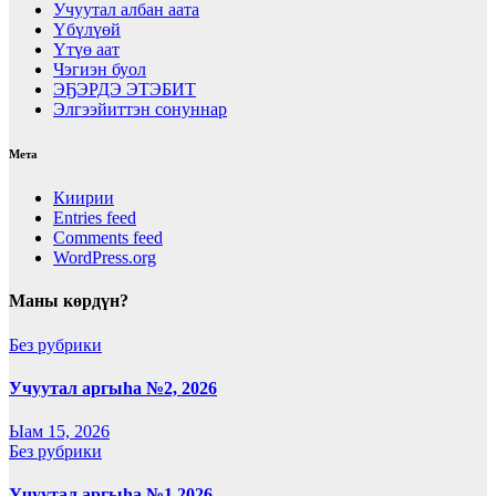
Учуутал албан аата
Үбүлүөй
Үтүө аат
Чэгиэн буол
ЭҔЭРДЭ ЭТЭБИТ
Элгээйиттэн сонуннар
Мета
Киирии
Entries feed
Comments feed
WordPress.org
Маны көрдүн?
Без рубрики
Учуутал аргыһа №2, 2026
Ыам 15, 2026
Без рубрики
Учуутал аргыһа №1 2026