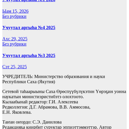
Ыам 15, 2026
Без рубрики
Учуутал аргыһа №4 2025
Ахс 29, 2025
Без рубрики
Учуутал аргыһа №3 2025
Сэт 25, 2025
УЧРЕДИТЕЛЬ: Министерство образования и науки
Республики Саха (Якутия)
Сетевой таһаарыыны Саха Өрөспүүбүлүкэтин Үөрэҕин уонна
наукатын министиэристибэтэ олохтоото.
Кылаабынай редактор: Г.И. Алексеева
Редколлегия: Д.Г. Абрамова, В.В. Аммосова,
Е.Н. Яковлева.
Таҥан оҥордо: С.Э. Данилова
Редакцияҕа киирбит суруктар эппиэттэммэттэр. Автор