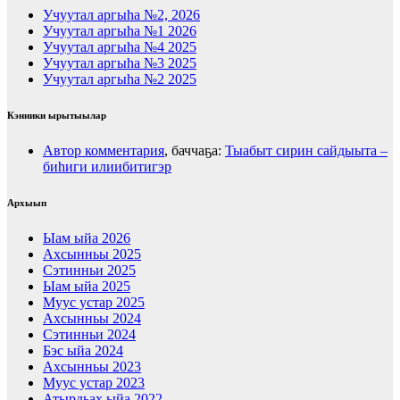
Учуутал аргыһа №2, 2026
Учуутал аргыһа №1 2026
Учуутал аргыһа №4 2025
Учуутал аргыһа №3 2025
Учуутал аргыһа №2 2025
Кэнники ырытыылар
Автор комментария
, баччаҕа:
Тыабыт сирин сайдыыта –
биһиги илиибитигэр
Архыып
Ыам ыйа 2026
Ахсынньы 2025
Сэтинньи 2025
Ыам ыйа 2025
Муус устар 2025
Ахсынньы 2024
Сэтинньи 2024
Бэс ыйа 2024
Ахсынньы 2023
Муус устар 2023
Атырдьах ыйа 2022