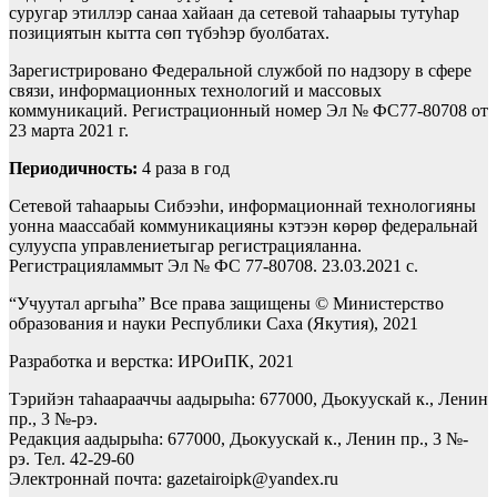
суругар этиллэр санаа хайаан да сетевой таһаарыы тутуһар
позициятын кытта сөп түбэһэр буолбатах.
Зарегистрировано Федеральной службой по надзору в сфере
связи, информационных технологий и массовых
коммуникаций. Регистрационный номер Эл № ФС77-80708 от
23 марта 2021 г.
Периодичность:
4 раза в год
Сетевой таһаарыы Сибээһи, информационнай технологияны
уонна маассабай коммуникацияны кэтээн көрөр федеральнай
сулууспа управлениетыгар регистрацияланна.
Регистрацияламмыт Эл № ФС 77-80708. 23.03.2021 с.
“Учуутал аргыhа” Все права защищены © Министерство
образования и науки Республики Саха (Якутия), 2021
Разработка и верстка: ИРОиПК, 2021
Тэрийэн таһаарааччы аадырыһа: 677000, Дьокуускай к., Ленин
пр., 3 №-рэ.
Редакция аадырыһа: 677000, Дьокуускай к., Ленин пр., 3 №-
рэ. Тел. 42-29-60
Электроннай почта: gazetairoipk@yandex.ru