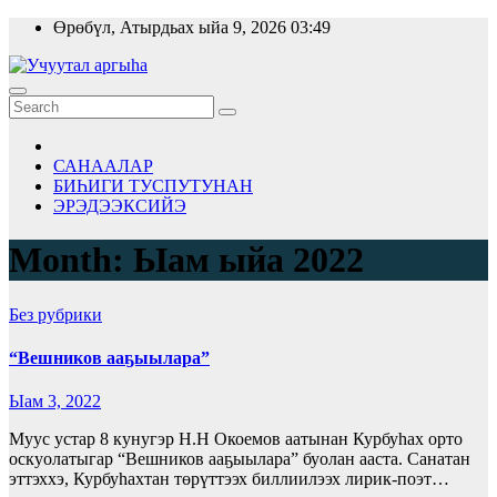
Skip
Өрөбүл, Атырдьах ыйа 9, 2026
03:49
to
content
САНААЛАР
БИҺИГИ ТУСПУТУНАН
ЭРЭДЭЭКСИЙЭ
Month:
Ыам ыйа 2022
Без рубрики
“Вешников ааҕыылара”
Ыам 3, 2022
Муус устар 8 кунугэр Н.Н Окоемов аатынан Курбуһах орто
оскуолатыгар “Вешников ааҕыылара” буолан ааста. Санатан
эттэххэ, Курбуһахтан төрүттээх биллиилээх лирик-поэт…