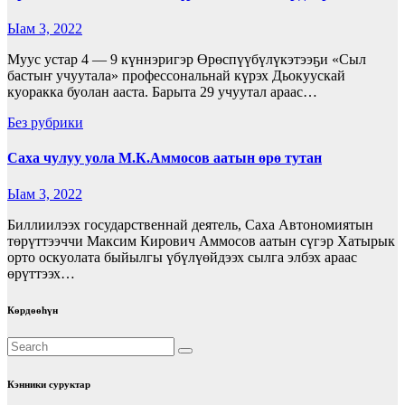
Ыам 3, 2022
Муус устар 4 — 9 күннэригэр Өрөспүүбүлүкэтээҕи «Сыл
бастыҥ учуутала» профессональнай күрэх Дьокуускай
куоракка буолан ааста. Барыта 29 учуутал араас…
Без рубрики
Саха чулуу уола М.К.Аммосов аатын өрө тутан
Ыам 3, 2022
Биллиилээх государственнай деятель, Саха Автономиятын
төрүттээччи Максим Кирович Аммосов аатын сүгэр Хатырык
орто оскуолата быйылгы үбүлүөйдээх сылга элбэх араас
өрүттээх…
Көрдөөһүн
Кэнники суруктар