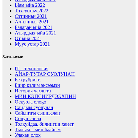
Ыам ыйа 2022
Тохсунньу 2022
Сэтинньи 2021
Алтынньы 2021
Балаҕан ыйа 2021
Атырдьах ыйа 2021
От ыйа 2021
Муус устар 2021
Хаттыгастар
IT – технология
АЙАР-ТУТАР СУОЛУНАН
Без рубрики
Биир кэлим эксээмэн
История чахчыта
МИН КЭПСИИРДЭЭХПИН
Оскуола олоҕо
Сайдыы суолунан
Сайыҥҥы сынньалаҥ
Солун санаа
Толкуйдаа, билиигин хаҥат
Тылым – мин баайым
Улахан олох