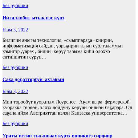
Без рубрики
Иитиллибит ытык иэс күнэ
Ыам 3, 2022
Билигин аныгы технология, «сыыппараҕа» киирии,
информатизация сайдан, үөрэҕирии тыын суолталаммыт
кэмигэр ,үөрэх , билии -көрүү таһыма киһи олоххо
ситиһиитин сүрүн…
Без рубрики
Саха доҕотторбун ахтабын
Ыам 3, 2022
Мин төрөөбүт куоратым Лоуренсе. Аҕам кыра фермерскэй
куоракка төрөөн, элбэх дойдуну көрүөн-билиэн баҕарара. Ол
саҕана ийэм Австрияттан кэлэн Канзаска университетка…
Без рубрики
Ураты истиҥ тыыннаах күрэх инникигэ сирдиир