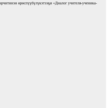
эрчитинэн өрөспүүбүлүкэтээҕи «Диалог учителя-ученика-