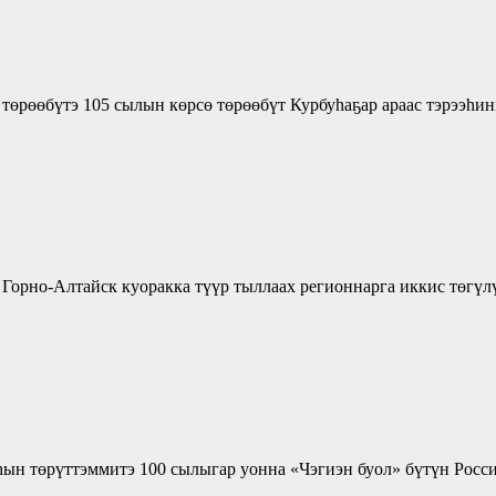
төрөөбүтэ 105 сылын көрсө төрөөбүт Курбуһаҕар араас тэрээһи
р Горно-Алтайск куоракка түүр тыллаах регионнарга иккис тө
аһын төрүттэммитэ 100 сылыгар уонна «Чэгиэн буол» бүтүн Рос