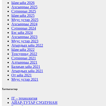
Ыам ыйа 2026
Ахсынньы 2025
Сэтинньи 2025
Ыам ыйа 2025
Муус устар 2025
Ахсынньы 2024
Сэтинньи 2024
Бэс ыйа 2024
Ахсынньы 2023
Муус устар 2023
Атырдьах ыйа 2022
Ыам ыйа 2022
Тохсунньу 2022
Сэтинньи 2021
Алтынньы 2021
Балаҕан ыйа 2021
Атырдьах ыйа 2021
От ыйа 2021
Муус устар 2021
Хаттыгастар
IT – технология
АЙАР-ТУТАР СУОЛУНАН