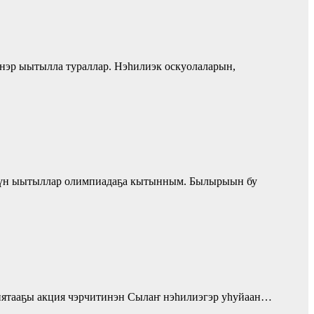
ннэр ыытылла тураллар. Нэһилиэк оскуолаларын,
гүлүн ыытыллар олимпиадаҕа кытынным. Былырыын бу
сиятааҕы акция чэрчитинэн Сылаҥ нэһилиэгэр уһуйаан…