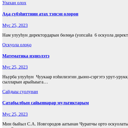
Улахан олох
Аҕа сүбэhиттиин атах тэпсэн олорон
Мус 25, 2023
Нам улууhун директордарын бөлөҕө (уопсайа 6 оскуола директ
Оскуола олоҕо
Математика нэдиэлэтэ
Мус 25, 2023
Ньурба улууһун Чуукаар нэһилиэгин дьоно-сэргэтэ урут-урукк
сылларын арыйыыга…
Сайдыы суолунан
Сатабылбын сайыннарар мультиктарым
Мус 25, 2023
Мин быйыл С.А. Новгородов аатынан Чурапчы орто оскуолатыг