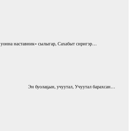
 уонна наставник» сылыгар, Сахабыт сиригэр…
уолаҕын, учуутал, Учуутал барахсан…