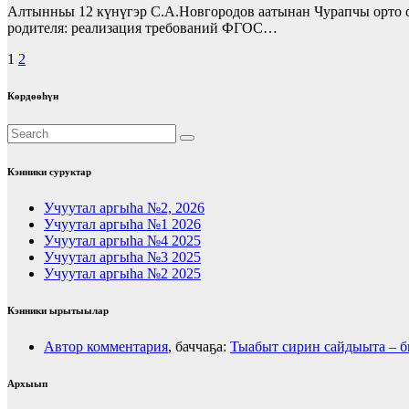
Алтынньы 12 күнүгэр С.А.Новгородов аатынан Чурапчы орто о
родителя: реализация требований ФГОС…
Posts
1
2
pagination
Көрдөөһүн
Кэнники суруктар
Учуутал аргыһа №2, 2026
Учуутал аргыһа №1 2026
Учуутал аргыһа №4 2025
Учуутал аргыһа №3 2025
Учуутал аргыһа №2 2025
Кэнники ырытыылар
Автор комментария
, баччаҕа:
Тыабыт сирин сайдыыта – 
Архыып