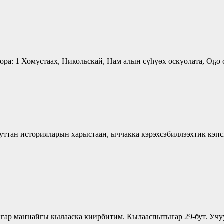
ора: 1 Хомустаах, Никольскай, Нам алын сүһүөх оскуолата, Оҕо
уттан историяларын харыстаан, ыччакка кэрэхсэбиллээхтик кэпс
ар маҥнайгы кылааска киирбитим. Кылааспытыгар 29-бут. Учуу