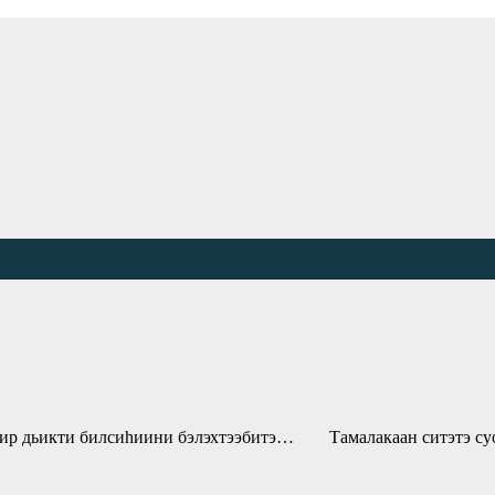
 дьикти билсиһиини бэлэхтээбитэ… Тамалакаан ситэтэ суох