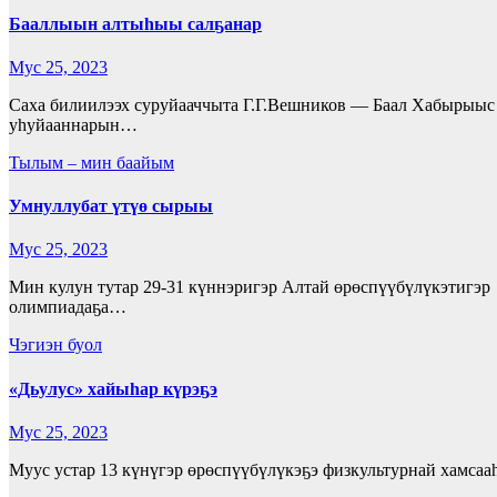
Бааллыын алтыһыы салҕанар
Мус 25, 2023
Саха билиилээх суруйааччыта Г.Г.Вешников — Баал Хабырыыс 
уһуйааннарын…
Тылым – мин баайым
Умнуллубат үтүө сырыы
Мус 25, 2023
Мин кулун тутар 29-31 күннэригэр Алтай өрөспүүбүлүкэтигэ
олимпиадаҕа…
Чэгиэн буол
«Дьулус» хайыһар күрэҕэ
Мус 25, 2023
Муус устар 13 күнүгэр өрөспүүбүлүкэҕэ физкультурнай хамса