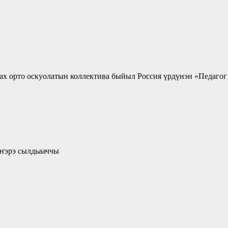
х орто оскуолатын коллектива быйыл Россия үрдүнэн «Педагог
Сүүһүнэн ыччакка Иҥэрэ сылдьааччы Эн б