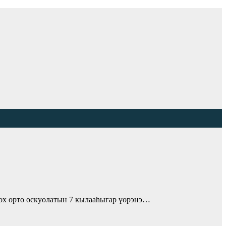
 орто оскуолатын 7 кылааһыгар үөрэнэ…