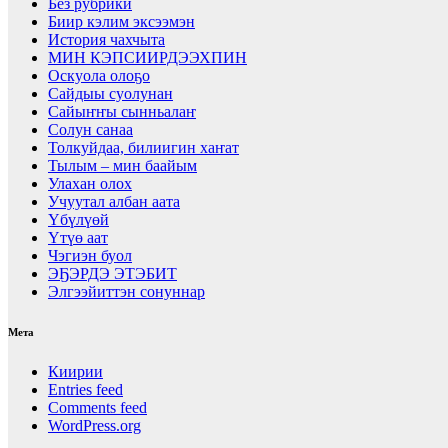
Без рубрики
Биир кэлим эксээмэн
История чахчыта
МИН КЭПСИИРДЭЭХПИН
Оскуола олоҕо
Сайдыы суолунан
Сайыҥҥы сынньалаҥ
Солун санаа
Толкуйдаа, билиигин хаҥат
Тылым – мин баайым
Улахан олох
Учуутал албан аата
Үбүлүөй
Үтүө аат
Чэгиэн буол
ЭҔЭРДЭ ЭТЭБИТ
Элгээйиттэн сонуннар
Мета
Киирии
Entries feed
Comments feed
WordPress.org