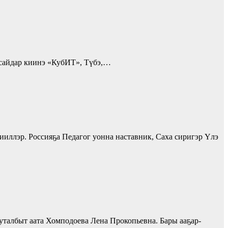
 сайдар киинэ «КубИТ», Түбэ,…
ииллэр. Россияҕа Педагог уонна наставник, Саха сиригэр Үлэ
талбыт аата Хомподоева Лена Прокопьевна. Бары ааҕар-