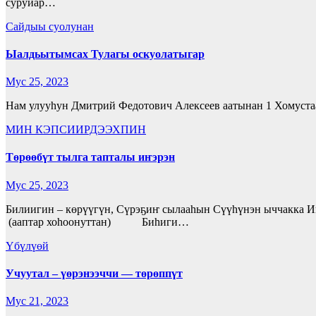
суруйар…
Сайдыы суолунан
Ыалдьытымсах Тулагы оскуолатыгар
Мус 25, 2023
Нам улууһун Дмитрий Федотович Алексеев аатынан 1 Хомустаа
МИН КЭПСИИРДЭЭХПИН
Төрөөбүт тылга тапталы иҥэрэн
Мус 25, 2023
Билиигин – көрүүгүн, Сүрэҕиҥ сылааһын 
(ааптар хоһоонуттан) Биһиги…
Үбүлүөй
Учуутал – үөрэнээччи — төрөппүт
Мус 21, 2023