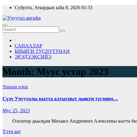
Skip
Субуота, Атырдьах ыйа 8, 2026
01:33
to
content
САНААЛАР
БИҺИГИ ТУСПУТУНАН
ЭРЭДЭЭКСИЙЭ
Month:
Муус устар 2023
Улахан олох
Сүдү Учууталы кытта алтыспыт дьикти түгэним…
Мус 25, 2023
Олохпор дьылҕам Михаил Андреевич Алексеевы кытта биир
Үтүө аат