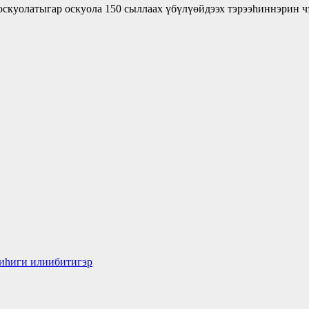
скуолатыгар оскуола 150 сыллаах үбүлүөйдээх тэрээһиннэрин ч
биһиги илиибитигэр