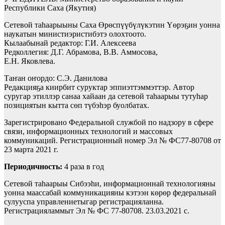
Республики Саха (Якутия)
Сетевой таһаарыыны Саха Өрөспүүбүлүкэтин Үөрэҕин уонна
наукатын министиэристибэтэ олохтоото.
Кылаабынай редактор: Г.И. Алексеева
Редколлегия: Д.Г. Абрамова, В.В. Аммосова,
Е.Н. Яковлева.
Таҥан оҥордо: С.Э. Данилова
Редакцияҕа киирбит суруктар эппиэттэммэттэр. Автор
суругар этиллэр санаа хайаан да сетевой таһаарыы тутуһар
позициятын кытта сөп түбэһэр буолбатах.
Зарегистрировано Федеральной службой по надзору в сфере
связи, информационных технологий и массовых
коммуникаций. Регистрационный номер Эл № ФС77-80708 от
23 марта 2021 г.
Периодичность:
4 раза в год
Сетевой таһаарыы Сибээһи, информационнай технологияны
уонна маассабай коммуникацияны кэтээн көрөр федеральнай
сулууспа управлениетыгар регистрацияланна.
Регистрацияламмыт Эл № ФС 77-80708. 23.03.2021 с.