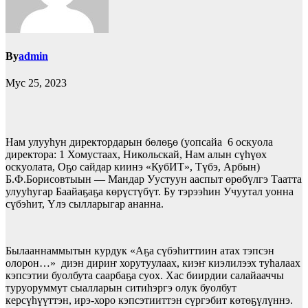
By
admin
Мус 25, 2023
Нам улууhун директордарын бөлөҕө (уопсайа 6 оскуола
директора: 1 Хомустаах, Никольскай, Нам алын сүһүөх
оскуолата, Оҕо сайдар киинэ «КубИТ», Түбэ, Арбын)
Б.Ф.Борисовтыын — Мандар Уустуун ааспыт өрөбүлгэ Таатта
улууhугар Баайаҕаҕа көрүстүбүт. Бу тэрээһин Учуутал уонна
сүбэhит, Үлэ сылларыгар ананна.
Былааннаммытын курдук «Аҕа сүбэhиттиин атах тэпсэн
олорон…» диэн дириҥ хорутуулаах, киэҥ киэлилээх туhалаах
кэпсэтии буолбута саарбаҕа суох. Хас биирдии салайааччы
туруоруммут сыалларын ситиhэргэ олук буолбут
керсүһүүттэн, ирэ-хоро кэпсэтииттэн сүргэбит көтөҕүлүннэ.