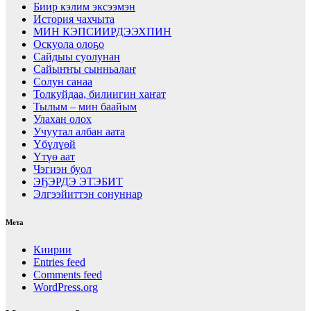
Биир кэлим эксээмэн
История чахчыта
МИН КЭПСИИРДЭЭХПИН
Оскуола олоҕо
Сайдыы суолунан
Сайыҥҥы сынньалаҥ
Солун санаа
Толкуйдаа, билиигин хаҥат
Тылым – мин баайым
Улахан олох
Учуутал албан аата
Үбүлүөй
Үтүө аат
Чэгиэн буол
ЭҔЭРДЭ ЭТЭБИТ
Элгээйиттэн сонуннар
Мета
Киирии
Entries feed
Comments feed
WordPress.org