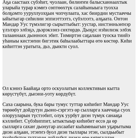
Аҕа саастаах сүбэhит, чуолаан, билиҥҥи балысханнаахтык
уларыйа турар кэмҥэ сөптөөхтүк салайыныыга туохха
болҕомто ууруллуохҕын чопчулаата, хас биирдии мустааччы
ыйытыгар сиhилии эппиэттээтэ, сүбэлээтэ, алҕаата. Онтон
Мандар Уус түмэлигэр сырыттыбыт: уустар, иистэнньэҥнэр
үлэлэрэ элбэҕэ, дьэрэкээнэ сөхтөрдө. Дьоҕус нэhилиэк элбэх
талааннаах дьонноох эбит. Тимиртэн саҕалаан туоска тиийэ
уhаныы кистэҥин бигэтик баhылаабыттара өтө көстөр. Киhи
киhиттэн уратыта, дьэ, дьикти суол.
Ол кэннэ Баайаҕа орто оскуолатын коллективын кытта
көрүстүбүт, дьиэни-уоту көрдүбүт.
Саха саарына, бука бары тумус туттар киhибит Мандар Уус
төрөөбүт дойдутун дьоно-сэргэтэ өр сылларга хааччаҕа суох
олорууларын түстээбит, олук уурбут диэн түмүк санааҕа
кэллибит. Сүбэhиппит, ытыктыыр киhибит өссө да өр
сылларга сахаҥ дьонугар ахсаабат кыhамньыгын уҕарытыма
диэн алҕаан, этэҥҥэ буол диэн тыллары этэн, сылдьыбыт
туоhубутун туттаран дойдубут диэки өрө кетеҕүллэн