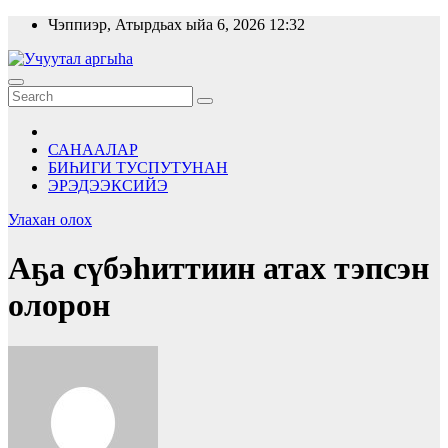
Skip
Чэппиэр, Атырдьах ыйа 6, 2026
12:32
to
content
САНААЛАР
БИҺИГИ ТУСПУТУНАН
ЭРЭДЭЭКСИЙЭ
Улахан олох
Аҕа сүбэhиттиин атах тэпсэн
олорон