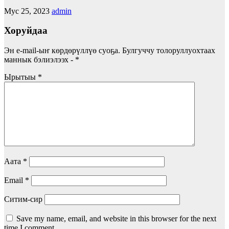
Мус 25, 2023
admin
Хоруйдаа
Эн e-mail-ыҥ көрдөрүллүө суоҕа.
Булгуччу толоруллуохтаах
маннык бэлиэлээх -
*
Ырытыы
*
Аата
*
Email
*
Ситим-сир
Save my name, email, and website in this browser for the next
time I comment.