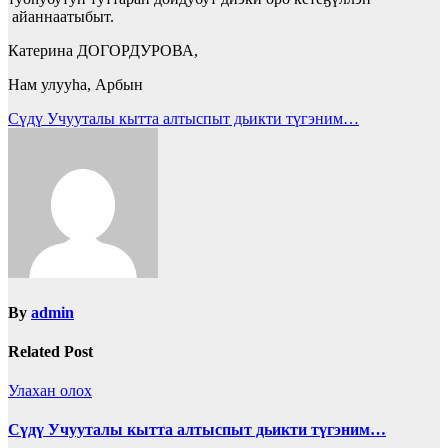
айаннаатыбыт.
Катерина ДОГОРДУРОВА,
Нам улууһа, Арбын
Суруйуулары
Сүдү Учууталы кытта алтыспыт дьикти түгэним…
көрүү
By
admin
Related Post
Улахан олох
Сүдү Учууталы кытта алтыспыт дьикти түгэним…