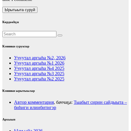
Көрдөөһүн
Кэнники суруктар
Учуутал аргыһа №2, 2026
Учуутал аргыһа №1 2026
Учуутал аргыһа №4 2025
Учуутал аргыһа №3 2025
Учуутал аргыһа №2 2025
Кэнники ырытыылар
Автор комментария
, баччаҕа:
Тыабыт сирин сайдыыта –
биһиги илиибитигэр
Архыып
Ыам ыйа 2026