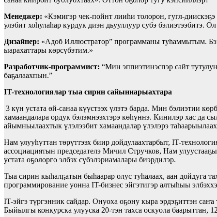
Менеджер:
«Кэмигэр чек-пойнт лииһи толорон, гугл-диискэҕэ
улэбит хоһулаһар курдук диэн дьууллуур субэ бэлиэтээбитэ. О
Дизайнер:
«Адоб Иллюстратор” программаны туһаммытым. Бэйэ
ыарахаттары көрсүбэтим.»
Разработчик-программист:
“Мин эппиэтинэспэр сайт тутулун
баҕалаахпын.”
IT-технологиялар
тыа сирин сайыннарыахтара
3 күн устата өй-санаа күүстээх үлэтэ барда. Мин бэлиэтии к
хамаандалара ордук бэлэмнээхтэрэ көһүннэ. Кинилэр хас да с
айымньылаахтык үлэлээбит хамаандалар үлэлэрэ таһаарыылаах
Нам улууһуттан төрүттээх биир дойдулаахтарбыт, IT-техноло
ассоциациятын председателэ Мичил Стручков, Нам улуустааҕы 
устата оҕолорго элбэх сүбэлэриамалары биэрдилэр.
Тыа сирин кыһалҕатын быһаарар олус туһалаах, аан дойдуга та
программирование уонна IT-бизнес эйгэтигэр алтыһыы элбэххэ
IT-эйгэ түргэнник сайдар. Онуоха оҕону кыра эрдэҕиттэн саҥ
Быйылгы конкурска улууска 20-тэн тахса оскуола баарыттан, 12