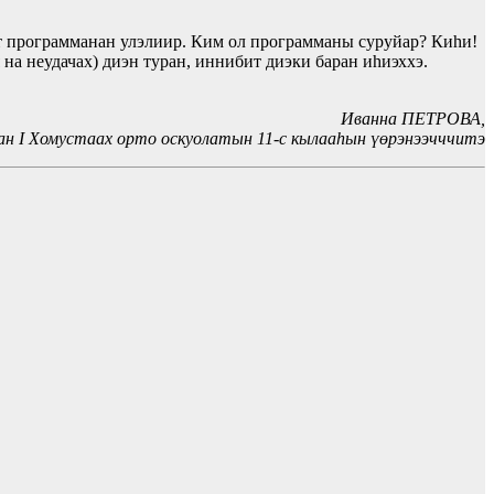
ут программанан улэлиир. Ким ол программаны суруйар? Киһи!
 на неудачах) диэн туран, иннибит диэки баран иһиэххэ.
Иванна ПЕТРОВА,
ан I Хомустаах орто оскуолатын 11-с кылааһын үөрэнээчччитэ