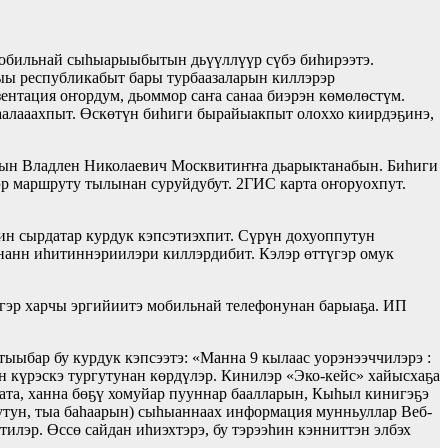
мобильнай сыһыарыыбытын дьүүллүүр сүбэ биһирээтэ.
ыы республикабыт бары турбаазаларын киллэрэр
нтация оҥордум, дьоммор саҥа санаа биэрэн көмөлөстүм.
аалааахпыт. Өскөтүн биһиги бырайыакпыт олоххо киирдэҕинэ,
лбын Владлен Николаевич Москвитиҥҥа дьарыктанабын. Биһиги
эр маршруту тылынан суруйдубут. 2ГИС карта оҥоруохпут.
ин сырдатар курдук кэпсэтиэхпит. Сүрүн дохуоппутун
ынанн иһитиннэриилэри киллэрдибит. Кэлэр өттүгэр омук
гэр харчы эргийиитэ мобильнай телефонунан барыаҕа. ИП
ыыбар бу курдук кэпсээтэ: «Манна 9 кылаас уорэнээччилэрэ :
 күрэскэ тургутунан көрдүлэр. Кинилэр «Эко-кейс» хайысхаҕа
тата, ханна бөҕү хомуйар пууннар баалларын, Кыһыл кинигэҕэ
уутун, тыа баһаарын) сыһыаннаах информация мунньуллар Веб-
илэр. Өссө сайдан иһиэхтэрэ, бу тэрээһин кэнниттэн элбэх