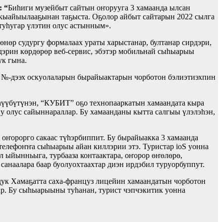
 “
Биһиги музейбыт сайтын оҥорууга 3 хамаанда ылсан
 кыайыылааҕынан таҕыста. Оҕолор айбыт сайтарын 2022 сылга
туһугар үлэтин олус астынным».
өнөр судургу формалаах ураты харыстанар, бултанар сирдэри,
рдэрин көрдөрөр веб-сервис, эбэтэр мобильнай сыһыарыы
ук гына.
с №-дээх оскуолаларын бырайыактарын чорботон бэлиэтиэхпин
үүбүтүнэн, “КУБИТ” оҕо технопааркатын хамаандата кыра
у олус сайыннараллар. Бу хамаанданы кытта салгыы үлэлэһэн,
оҥорорго сакаас түһэрбиппит. Бу бырайыакка 3 хамаанда
телефоҥҥа сыһыарыы айан киллэрии этэ. Туристар ioS уонна
 ыйынньыга, турбааза контаактара, оҥорор өҥөлөрө,
 санаалара баар буолуохтаахтар диэн ирдэбил туруорбуппут.
ук Хамаҕатта саха-француз лицейин хамаандатын чорботон
р. Бу сыһыарыыны туһанан, турист чэпчэкитик уонна