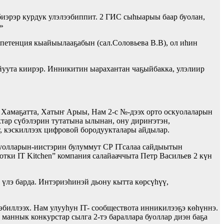
биэрэр курдук улэлээбиппит. 2 ГИС сыһыарыы баар буолан,
»
етенция кыайыылааҕабын (сал.Соловьева В.В), ол иһин
йуута киирэр. Инникитин ыарахантан чаҕыйбакка, улэлиир
э, Хамаҕатта, Хатыҥ Арыы, Нам 2-с №-дээх орто оскуолаларын
ктар сүбэлэрин тутатына ылынан, ону дириҥэтэн,
, кэскиллээх цифровой бородуукталары айдылар.
суолларын-иистэрин булуммут СР ITсалаа сайдыытын
тки IT Kitchen” компания салайааччыта Петр Васильев 2 күн
 үлэ барда. Интэриэһинэй дьону кытта көрсүһүү,
эбиллээх. Нам улууһун IT- сообществота инникилээҕэ көһүннэ.
, маннык конкурстар сылга 2-тэ бараллара буоллар диэн баҕа