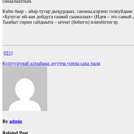
санаалаахпын.
Киһи баар – айар-тутар дьоҕурдаах, саҥаны,кэрэни толкуйдаа
«Булугас өй-аан дойдуга саамай сыаналаах» (Идея – это самый 
Тыабыт сирин сайдыыта – ыччат (биһиги) илиибитигэр.
[П1]
Суруйуулары
Култуурунай алтыһыы: нуучча уонна саха тыла
көрүү
By
admin
Related Post