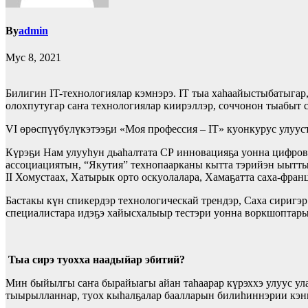
By
admin
Мус 8, 2021
Билигин IT-технологиялар кэмнэрэ. IT тыа хаһаайыстыбатыгар,
олохпутугар саҥа технологиялар киирэллэр, соччонон тыабыт с
VI өрөспүүбүлүкэтээҕи «Моя профессия – IT» куонкурус улуус
Күрэҕи Нам улууһун дьаһалтата СР инновацияҕа уонна цифров
ассоциациятын, “Якутия” технопаарканы кытта тэрийэн ыыттыла
II Хомустаах, Хатырык орто оскуолалара, Хамаҕатта саха-фран
Бастакы күн спикердэр технологическай трендэр, Саха сириг
специалистара идэҕэ хайысхалыыр тестэри уонна воркшоптар
Тыа сирэ туохха наадыйар эбитий?
Мин быйылгы саҥа бырайыагы айан таһаарар күрэххэ улуус улах
тыырылланнар, туох кыһалҕалар баалларын билиһиннэрии кэнн