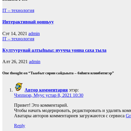
IT – технология
Интерактивнай оонньуу
Сэт 14, 2021
admin
IT – технология
Култуурунай алтыһыы: нуучча уонна саха тыла
Алт 26, 2021
admin
One thought on “Тыабыт сирин сайдыыта – биһиги илиибитигэр”
Автор комментария
этэр:
Чэппиэр, Муус устар 8, 2021 10:30
Привет! Это комментарий.
Чтобы начать модерировать, редактировать и удалять ко
Аватары авторов комментариев загружаются с сервиса
Gr
Reply