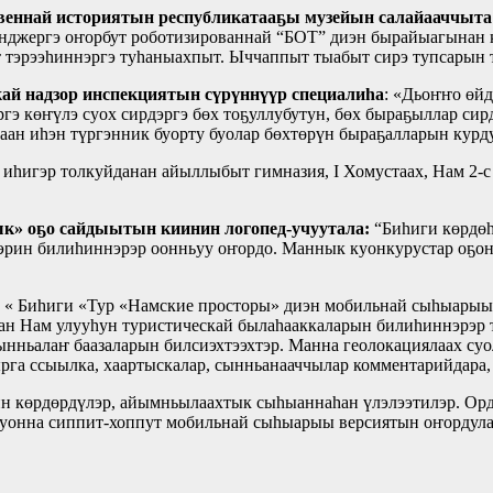
веннай историятын республикатааҕы музейын салайааччыта:
сенджергэ оҥорбут роботизированнай “БОТ” диэн бырайыагынан
т тэрээһиннэргэ туһаныахпыт. Ыччаппыт тыабыт сирэ тупсарын 
ай надзор инспекциятын сүрүннүүр специалиһа
: «Дьоҥҥо өйд
гэ көҥүлэ суох сирдэргэ бөх тоҕуллубутун, бөх быраҕыллар си
наан иһэн түргэнник буорту буолар бөхтөрүн быраҕалларын курд
 иһигэр толкуйданан айыллыбыт гимназия, I Хомустаах, Нам 2-
ык» оҕо сайдыытын киинин логопед-учуутала:
“Биһиги көрдөһ
лэрин билиһиннэрэр оонньуу оҥордо. Маннык куонкурустар оҕон
: « Биһиги «Тур «Намские просторы» диэн мобильнай сыһыарыы 
аан Нам улууһун туристическай былаһааккаларын билиһиннэрэр 
ньалаҥ баазаларын билсиэхтээхтэр. Манна геолокациялаах суол
тырга ссыылка, хаартыскалар, сынньанааччылар комментарийдара,
 көрдөрдүлэр, айымньылаахтык сыһыаннаһан үлэлээтилэр. Орд
х уонна сиппит-хоппут мобильнай сыһыарыы версиятын оҥордула