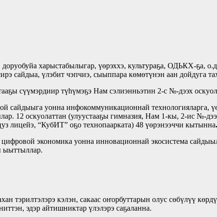
 доруобуйа харыстабылыгар, үөрэххэ, культураҕа, ОДЬКХ-ҕа, о.
ирэ сайдыа, үлэбит чэпчиэ, сыыппара көмөтүнэн аан дойдуга тах
тааҕы сүүмэрдиир түһүмэҕэ Нам сэлиэнньэтин 2-с №-дээх оскуо
ой сайдыыга уонна инфокоммуникационнай технологияларга, үө
р. 12 оскуолаттан (улуустааҕы гимназия, Нам 1-кы, 2-ис №-дээ
цуз лицейэ, “КубИТ” оҕо технопаарката) 48 үөрэнээччи кытынна
эр цифровой экономика уонна инновационнай экосистема сайды
ы ыыттыллар.
ан тэрилтэлэрэ кэлэн, сакаас оҥорбуттарын олус сөбүлүү көрдү
иттэн, эдэр айтишниктар үлэлэрэ саҕаланна.