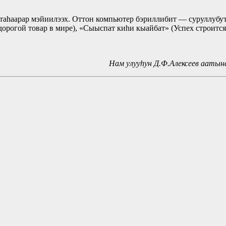
н таһаарар мэйиилээх. Оттон компьютер бэриллибит — суруллуб
дорогой товар в мире), «Сыыспат киһи кыайбат» (Успех строится
Нам улууhyн Д.Ф.Алексеев аатын