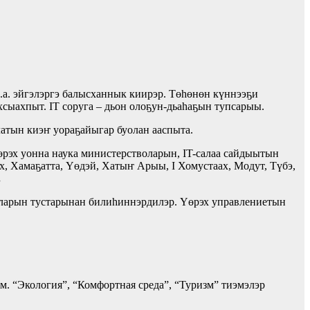
д.а. эйгэлэргэ балысханнык киирэр. Төһөнөн күннээҕи
сыахпыт. IT соруга – дьон олоҕун-дьа
һаҕы
н тупсарыы.
латын киэҥ уораҕайыгар буолан ааспыта.
рэх уонна наука министерстволарын, IT-салаа сайдыытын
х, Хамаҕатта, Үөдэй, Хатыҥ Арыы, I Хомустаах, Модут, Түбэ,
.
ыларын тустарынан билиһиннэрдилэр. Үөрэх управлениетын
м. “Экология”, “Комфортная среда”, “Туризм” тиэмэлэр