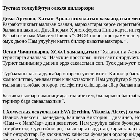
Тустаах толкуйбутун олоххо киллэрээри
Дима Аргунов, Хатыҥ Арыы оскуолатын хамаандатын мен
Разработчикпыт ыалдьан хаалан, ыарахаттары көрсө сырыттыб
былаанннаахпыт. Дизайнерым Христофорова Нина карта, интер
Разработчигым Максим Павлов “СИСИ плюс” программанан үлэл
омук дьоно Нам улууһун кытта билсэр кыахтаныахтара. ”.
Остап Чичигинаров, ХСФЛ хамаандатын:
“Хакатоҥҥа 7-с к
туристарга аналлаах “Намские просторы” диэн сайт оҥордубут
Турист сынньанар дьиэни эрдэ сакаастыан сөп. Туох дьиэ-уот,
Турбаазаны кытта дуогабар оҥорсон үлэлиэхпит. Кинилэр бас
комиссияттан, рекламаттан ылыахтаахпыт. Нам улууһугар 9 тур
тылынан тылбаас оҥорор, телефоҥҥа сыһыарыы айар былаанна
Бастакы сылбар номинацияҕа тиксибитим, былырыын бастаабып
тэринэр баҕа санаалаахпын”.
1
Хомустаах оскуолатын
EVA
(
Erchim
,
Viktoria
,
Alexey
)
хама
Иванов Алексей – менеджер, Баишева Виктория – дизайнер, Н
«Нам – с NamMap» диэн девизтээх, Нам улууһун сайта буоларын
киирбит сэдэх үүнээйилэри, кыыллары сырдатар, харыстанар с
сайт оҥорбуттар. Бу кэскиллээх хайысха буоларын оҕолор өйд
санаа киирбит буолуохтаах». Оттон оҕолор тугу кэпсииллэр?