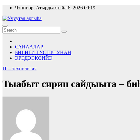
Skip
Чэппиэр, Атырдьах ыйа 6, 2026
09:19
to
content
САНААЛАР
БИҺИГИ ТУСПУТУНАН
ЭРЭДЭЭКСИЙЭ
IT – технология
Тыабыт сирин сайдыыта – би