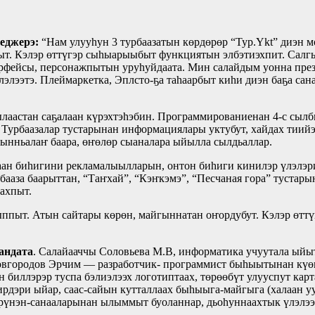
еджерэ:
“Нам улууһун 3 турбаазатын көрдөрөр “Тур.Ykt” диэн 
ыт. Кэлэр өттүгэр сыһыарыыбыт функциятын элбэтиэхпит. Салг
фейсы, персонажпытын уруһуйдаата. Мин салайдым уонна презе
ээтэ. Плеймаркетка, Эплсто-ҕа таһаарбыт киһи диэн баҕа сан
ылаастан саҕалаан күрэхтэһэбин. Программированиенан 4-с сы
. Турбаазалар тустарынан информациялары уктубут, хайдах тиий
 сынньалаҥ баара, өҥөлөр сыаналара ыйылла сылдьаллар.
таан биһигини рекламалыылларын, онтон биһиги кинилэр үлэлэр
бааза баарыттан, “Таҥхай”, “Кэҥкэмэ”, “Песчаная гора” тустар
ахпыт.
пыт. Атын сайтары көрөн, майгыннатан оҥордубут. Кэлэр өттү
андата
. Салайааччы Соловьева М.В, информатика учуутала ыйыт
овгородов Эрчим — разработчик- программист быһыытынан күөн
 биллэрэр туспа бэлиэлээх логотиптаах, төрөөбүт улууспут кар
ирдэри ыйар, саас-сайын кутталлаах быһыыга-майгыга (халаан 
өрүнэн-санааларынан ылыммыт буоланнар, дьоһуннаахтык үлэлээт