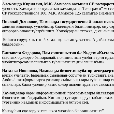
Александр Кириллин, М.К. Аммосов аатынан СР государст
үлэлээтэ. Хамаҕатта оскуолатын хамаандата “Телеграмм” мес
СР государственноһа 100, М.К. Аммосов 125 сааһыгар анаммы
Николай Дьяконов, Намнааҕы государственнай экологическ
ханнык кыыллар, үүнээйилэр баалларын билиһиннэрэр, ону сэр
оҥорорго сакаас түһэрбиппит. Холобурдаан эттэххэ, дьон айан
Биһиги сорудахпытын 5 хамаанда ылсан үлэлээтэ. Аҕыйах кэм
баҕарабын».
Елизавета Федорова, Нам сэлиэнньэтин 6-с №-дээх «Кытал
саастаах оҕолорго баһаарынай, полиция, эмп үлэһиттэрин идэ
үлэбитигэр-хамнаспытыгар туһаныахпыт дии саныыбын».
Наталья Никонова, Намнааҕы бизнес-инкубатор менеджерэ
ылсан үлэлээтэ. Бырайыак сыалынан-соругунан туристарга ан
Android платформаларга үлэлиир сыһыарыылары туһананнар сын
сыаналара, бааза үлэлиир кэмэ, хонор дьиэни эрдэттэн сакаас
Хамаандалар бары информационнай программалары билэллэрин
бэлиэтиэхпин баҕарабын. Кинилэр туттарга ордук табыгастаа
түргэнник наадыйар информациятын булуон сөп.
Кэнэҕэһин оҕолору кытта ыкса үлэлэһэр былааннаахпыт”.