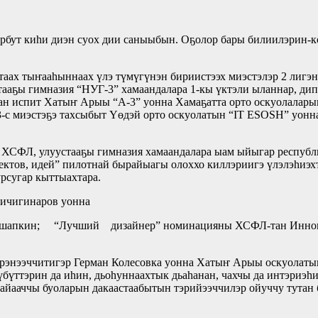
рбут киһи диэн суох дии саныыбын. Оҕолор бары билиилэрин-к
ах тыҥааһыннаах үлэ түмүгүнэн бириистээх миэстэлэр 2 лигэн
ааҕы гимназия “НУГ-3” хамаандалара 1-кы үктэли ыланнар, дип
ан испит Хатыҥ Арыы “А-3” уонна Хамаҕатта орто оскуолаларын
 3-с миэстэҕэ тахсыбыт Үөдэй орто оскуолатын “IТ ESOSH” уонн
ХСФЛ, улуустааҕы гимназия хамаандалара ыам ыйыгар республи
ктов, идей” пилотнай бырайыагы олоххо киллэриигэ үлэлэһиэх
рсугар кыттыахтара.
Чичигинаров уонна
н; “Лучший дизайнер” номинацияны ХСФЛ-тан Иннокенти
рэнээччитигэр Герман Колесовка уонна Хатыҥ Арыы оскуолатын
бүттэрин да иһин, дьоһуннаахтык дьаһанан, чахчы да интэриэһ
лайааччы буоларын дакаастаабытын тэрийээччилэр ойуччу тутан 