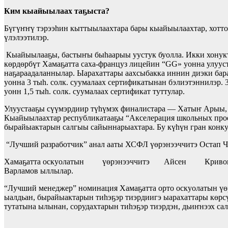
Ким кыайыылаах таҕыста?
Бүгүҥҥү тэрээһин кыттыылаахтара бары кыайыылаахтар, хотто
үлэлээтилэр.
Кыайыылааҕы, бастыҥы быһаарыы уустук буолла. Икки хонукта
көрдөрбүт Хамаҕатта саха-француз лицейин “GG» уонна улууст
наҕараадаланнылар. Ыарахаттары аахсыбакка иннин диэки бар
уонна 3 тыһ. солк. суумалаах сертификатынан бэлиэтэннилэр.
уонн 1,5 тыһ. солк. суумалаах сертификат туттулар.
Улуустааҕы сүүмэрдиир түһүмэх финалистара — Хатыҥ Арыы, 
Кыайыылаахтар республикатааҕы “Акселерация школьных прое
бырайыактарын салгыы сайыннарыахтара. Бу күһүн гран конку
“Лучший разработчик” анал ааты ХСФЛ үөрэнээччитэ Остап 
Хамаҕатта оскуолатын үөрэнээччитэ Айсен Кривошапки
Варламов ыллылар.
“Лучший менеджер” номинация Хамаҕатта орто оскуолатын үө
ыалдьан, бырайыактарын тиһэҕэр тиэрдиигэ ыарахаттары көрсү
тутатына ылынан, сорудахтарын тиһэҕэр тиэрдэн, дьиҥнээх са