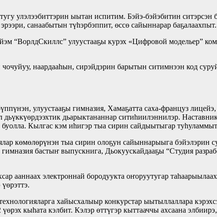
 тугу улэлээбиттэрин ыытан испитим. Бэйэ-бэйэбитин ситэрсэн 
л эрээри, санаабытын түһэрбэппит, өссө сайыннарар баҕалаахпыт.
м “ВорлдСкиллс” улуустааҕы курэх «Цифровой модельер” комп
 чочуйуу, наардааһын, сирэйдэрин барытын ситимнээн код суру
өрбүппүнэн, улуустааҕы гимназия, Хамаҕатта саха-француз лицей
ыл дьүккүөрдээхтик дьарыктананнар ситиһиилэннилэр. Наставни
 буолла. Кылгас кэм иһигэр тыа сирин сайдыытыгар туһуламмыт
гиялар көмөлөрүнэн тыа сирин олоҕун сайыннарыыга бэйэлэрин 
гимназия бастыҥ выпускнига, Дьокуускайдааҕы “Студия разрабо
хсар ааннаах электроннай бородуукта оҥоруутугар таһаарыылаах
 үөрэттэ.
а технологияларга хайысхалыыр конкурстар ыытыллаллара кэрэхс
 үөрэх кыһата кэлбит. Кэлэр өттүгэр кыттааччы ахсаана элбиирэ