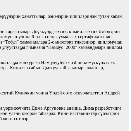
өрүүлэрин хаҥаттылар, бэйэлэрин илиилэринэн тутан-хабан
эн таҕыстылар. Дьүккүөрдээхтик, кимиилээхтик бэйэлэрин
ломунан уонна 6 тыһ. солк. суумалаах сертификатынан
 “Тобул” хамаандалара 2-с миэстэҕэ тиксэннэр, дипломунан
а улуустааҕы гимназия “Намбус -2000” хамаандалара диплом
катааҕы конкурска Нам улууһун чиэһин көмүскүөхтэрэ.
тэрэ. Кинилэр сайын Дьокуускайга ыҥырылланнар,
й Куличкин уонна Үөдэй орто оскуолатыттан Андрей
 үөрэнээччитэ Дима Аргуновка ананна. Дима разработчига
инэй үлэни оҥорон таһаарда. Кини наставниктар сүбэлэрин
бэлиэтээтилэр.